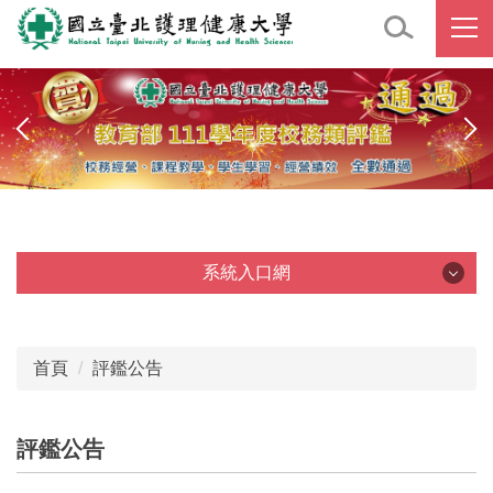
跳
到
主
要
內
容
區
系統入口網
系統入口網
首頁
評鑑公告
評鑑公告