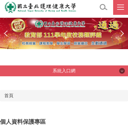
跳
到
主
要
內
容
區
系統入口網
系統入口網
首頁
個人資料保護專區