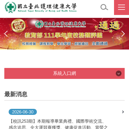
跳
到
主
要
內
容
區
系統入口網
系統入口網
最新消息
2026-06-30
【校訊253期】本期報導畢業典禮、國際學術交流、
感念追思、全大運競賽獲獎、健康促進活動、賞螢之