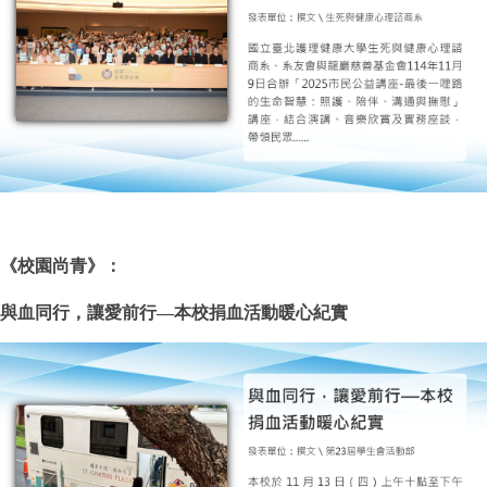
《
校園尚青
》：
與血同行，讓愛前行—本校捐血活動暖心紀實