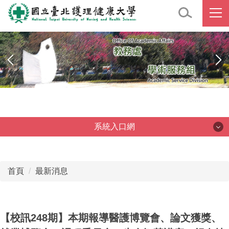
跳
到
主
要
內
容
區
系統入口網
系統入口網
首頁
最新消息
【校訊248期】本期報導醫護博覽會、論文獲獎、